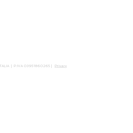
 ITALIA | P.IVA 03951860265 |
Privacy