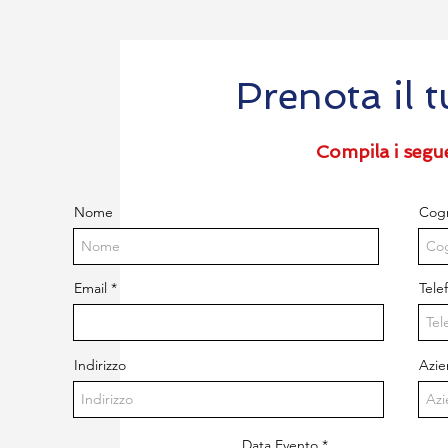
Prenota il 
Compila i segue
Nome
Cog
Email
Tele
Indirizzo
Azi
r
Data Evento
*