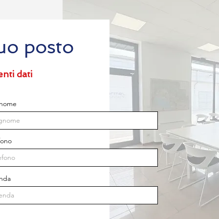
tuo posto
nti dati
nome
fono
enda